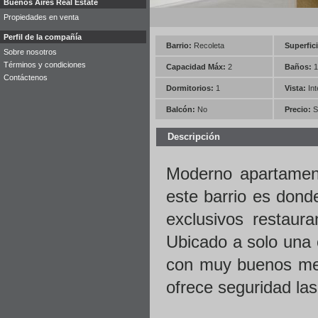
Buenos Aires Real Estate
Propiedades en venta
Perfil de la compañía
Barrio:
Recoleta
Superfici
Sobre nosotros
Términos y condiciones
Capacidad Máx:
2
Baños:
1
Contáctenos
Dormitorios:
1
Vista:
Int
Balcón:
No
Precio:
S
Descripción
Moderno apartament
este barrio es dond
exclusivos restaur
Ubicado a solo una 
con muy buenos medi
ofrece seguridad las