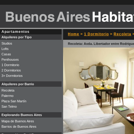
Apartamentos
Home
>
1 Dormitorio
>
Recoleta
>
Alquileres por Tipo
Studios
Recoleta: Avda. Libertador entre Rodrig
Lofts
Casas
Penthouses
1 Dormitorio
2 Dormitorios
3+ Dormitorios
Alquileres por Barrio
Recoleta
Palermo
Plaza San Martín
San Telmo
Explorando Buenos Aires
Mapa de Buenos Aires
Barrios de Buenos Aires