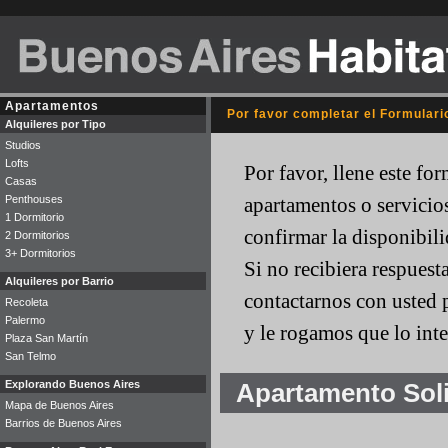
Apartamentos
Por favor completar el Formulari
Alquileres por Tipo
Studios
Lofts
Por favor, llene este fo
Casas
Penthouses
apartamentos o servicio
1 Dormitorio
confirmar la disponibili
2 Dormitorios
3+ Dormitorios
Si no recibiera respues
Alquileres por Barrio
contactarnos con usted 
Recoleta
Palermo
y le rogamos que lo int
Plaza San Martín
San Telmo
Explorando Buenos Aires
Apartamento Soli
Mapa de Buenos Aires
Barrios de Buenos Aires