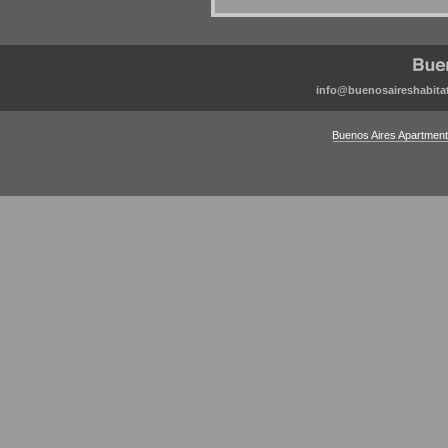
info@buenosaireshabita
Buenos Aires Apartmen