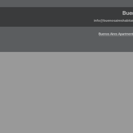
info@buenosaireshabita
Buenos Aires Apartmen