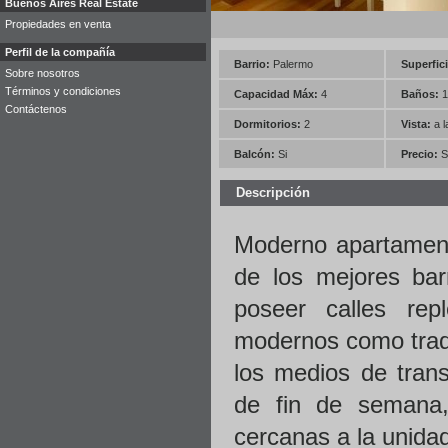
Buenos Aires Real Estate
Propiedades en venta
Perfil de la compañía
Barrio:
Palermo
Superfici
Sobre nosotros
Términos y condiciones
Capacidad Máx:
4
Baños:
1
Contáctenos
Dormitorios:
2
Vista:
a l
Balcón:
Si
Precio:
S
Descripción
Moderno apartament
de los mejores bar
poseer calles rep
modernos como tradi
los medios de tran
de fin de semana,
cercanas a la unida