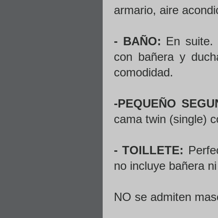
armario, aire acond
- BAÑO:
En suite.
con bañera y duch
comodidad.
-PEQUEÑO SEGU
cama twin (single) 
- TOILLETE:
Perfec
no incluye bañera n
NO se admiten mas