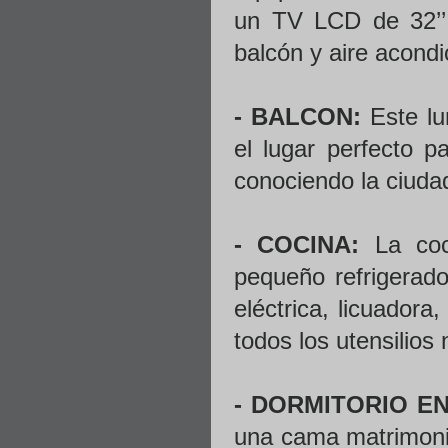
un TV LCD de 32’’,
balcón y aire acond
- BALCON:
Este lu
el lugar perfecto p
conociendo la ciuda
- COCINA:
La coci
pequeño refrigerado
eléctrica, licuadora
todos los utensilios
- DORMITORIO EN
una cama matrimoni